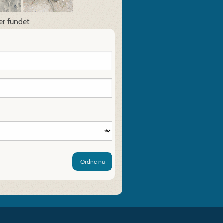
der fundet
Ordne nu