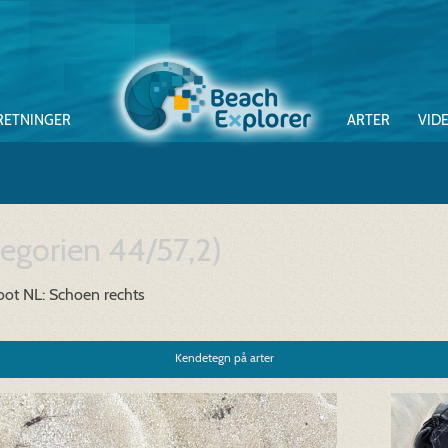
RETNINGER
ARTER
VID
egorien 44/57,2)
oot
NL: Schoen rechts
Kendetegn på arter