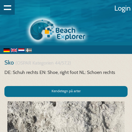
Login
Sko
(OSPAR Kategorien 44/57,2)
DE: Schuh rechts
EN: Shoe, right foot
NL: Schoen rechts
Kendetegn på arter