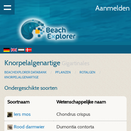
Aanmelden
Knorpelalgenartige
Gigartinales
BEACHEXPLORER DATABANK
PFLANZEN
ROTALGEN
KNORPELALGENARTIGE
Ondergeschikte soorten
Soortnaam
Wetenschappelijke naam
Iers mos
Chondrus crispus
Rood darmwier
Dumontia contorta