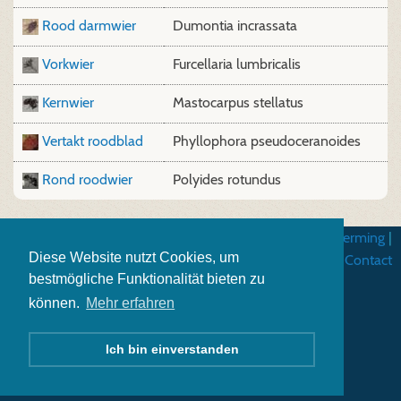
Rood darmwier
Dumontia incrassata
Vorkwier
Furcellaria lumbricalis
Kernwier
Mastocarpus stellatus
Vertakt roodblad
Phyllophora pseudoceranoides
Rond roodwier
Polyides rotundus
Algemene gebruiksvoorwarden
|
Gegevensbescherming
|
Diese Website nutzt Cookies, um
Impressum
|
Contact
bestmögliche Funktionalität bieten zu
können.
Mehr erfahren
Ich bin einverstanden