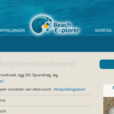
STMELDINGEN
SOORTEN
Accipiter nisus (ovum))
arrowhawk, egg
DK: Spurvehøg, æg
us)
geen vondsten van deze soort ,
Verspreidingskaart
ems
isch