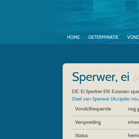
HOME
DETERMINATIE
VOND
Sperwer, ei
(
DE: Ei Sperber
EN: Eurasian sp
Deel van Sperwer (Accipiter nis
Vondstfrequentie
nog 
Verspreiding
inhe
Status
heim