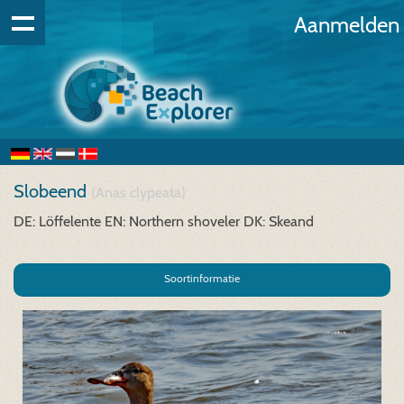
Aanmelden
Slobeend
(Anas clypeata)
DE: Löffelente
EN: Northern shoveler
DK: Skeand
Soortinformatie