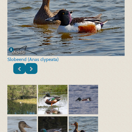
Slobeend (Anas clypeata)