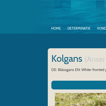
HOME
DETERMINATIE
VOND
Kolgans
(Anser 
DE: Blässgans
EN: White-fronted