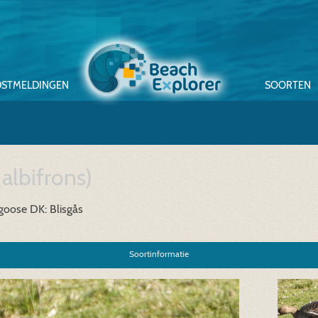
STMELDINGEN
SOORTEN
albifrons)
 goose
DK: Blisgås
Soortinformatie