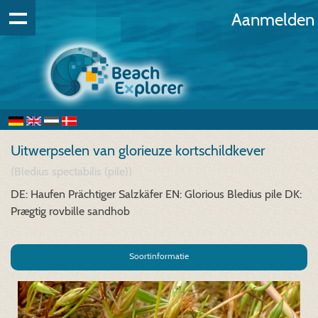
Aanmelden
Uitwerpselen van glorieuze kortschildkever
(Bledius spectabilis (pile))
DE: Haufen Prächtiger Salzkäfer
EN: Glorious Bledius pile
DK:
Prægtig rovbille sandhob
Soortinformatie