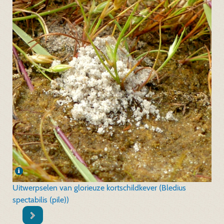
Uitwerpselen van glorieuze kortschildkever (Bledius
spectabilis (pile))