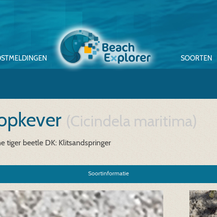
STMELDINGEN
SOORTEN
oopkever
(Cicindela maritima)
e tiger beetle
DK: Klitsandspringer
Soortinformatie