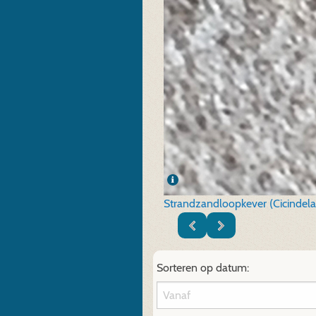
Strandzandloopkever (Cicindela
Sorteren op datum: