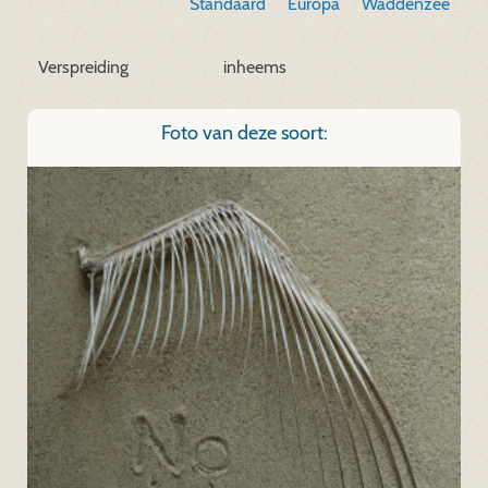
Standaard
Europa
Waddenzee
Verspreiding
inheems
Foto van deze soort: