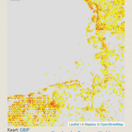
Leaflet
| ©
Mapbox
©
OpenStreetMap
Kaart:
GBIF