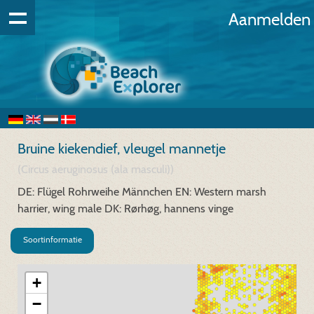
Aanmelden
Bruine kiekendief, vleugel mannetje
(Circus aeruginosus (ala masculi))
DE: Flügel Rohrweihe Männchen
EN: Western marsh
harrier, wing male
DK: Rørhøg, hannens vinge
Soortinformatie
+
−