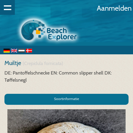
Aanmelden
Muiltje
(Crepidula fornicata)
DE: Pantoffelschnecke
EN: Common slipper shell
DK:
Tøffelsnegl
Soortinformatie