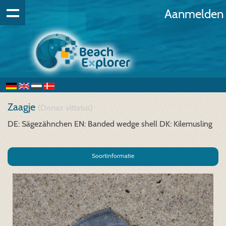
Aanmelden
Zaagje
(Donax vittatus)
DE: Sägezähnchen
EN: Banded wedge shell
DK: Kilemusling
Soortinformatie