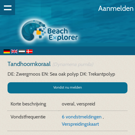
Aanmelden
Tandhoornkoraal
(Dynamena pumila)
DE: Zwergmoos
EN: Sea oak polyp
DK: Trekantpolyp
Vondst nu melden
Korte beschrijving
overal, verspreid
Vondstfrequentie
6 vondstmeldingen
,
Verspreidingskaart