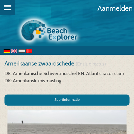
Aanmelden
Amerikaanse zwaardschede
(Ensis directus)
DE: Amerikanische Schwertmuschel
EN: Atlantic razor clam
DK: Amerikansk knivmusling
Soortinformatie