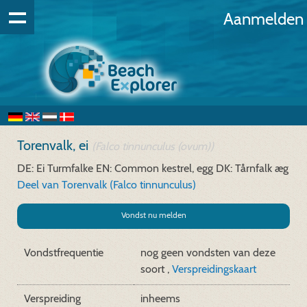
Aanmelden
Torenvalk, ei
(Falco tinnunculus (ovum))
DE: Ei Turmfalke
EN: Common kestrel, egg
DK: Tårnfalk æg
Deel van Torenvalk (Falco tinnunculus)
Vondst nu melden
Vondstfrequentie
nog geen vondsten van deze
soort ,
Verspreidingskaart
Verspreiding
inheems