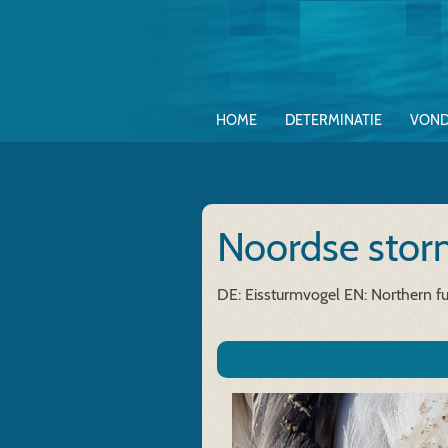
HOME
DETERMINATIE
VOND
Noordse sto
DE: Eissturmvogel
EN: Northern f