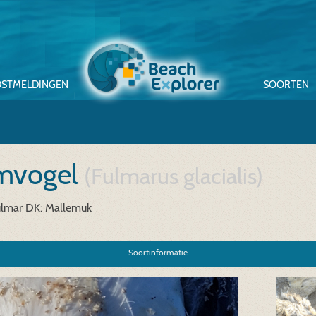
STMELDINGEN
SOORTEN
rmvogel
(Fulmarus glacialis)
ulmar
DK: Mallemuk
Soortinformatie