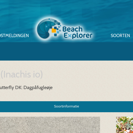
STMELDINGEN
SOORTEN
g
(Inachis io)
tterfly
DK: Dagpåfugleøje
Soortinformatie