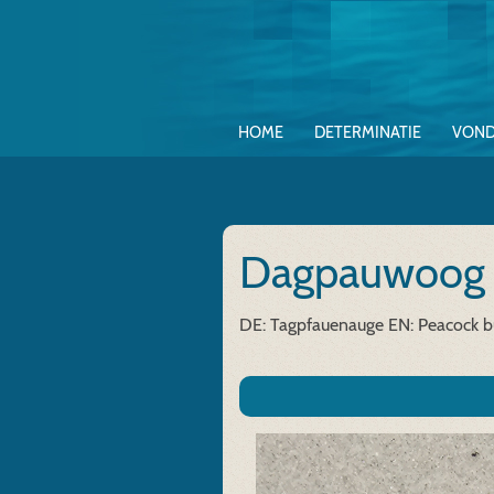
HOME
DETERMINATIE
VOND
Dagpauwoo
DE: Tagpfauenauge
EN: Peacock bu