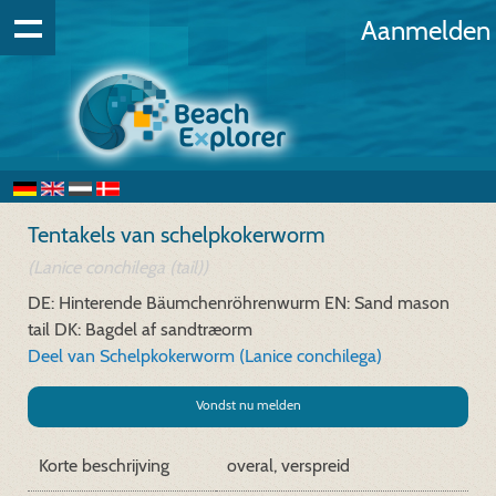
Aanmelden
Tentakels van schelpkokerworm
(Lanice conchilega (tail))
DE: Hinterende Bäumchenröhrenwurm
EN: Sand mason
tail
DK: Bagdel af sandtræorm
Deel van Schelpkokerworm (Lanice conchilega)
Vondst nu melden
Korte beschrijving
overal, verspreid