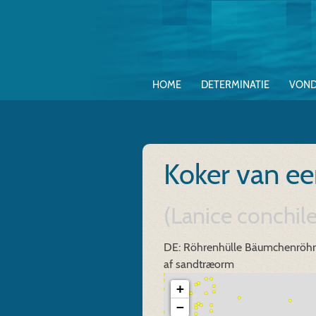
HOME
DETERMINATIE
VOND
Koker van e
(Lanice conchile
DE: Röhrenhülle Bäumchenröh
af sandtræorm
+
−