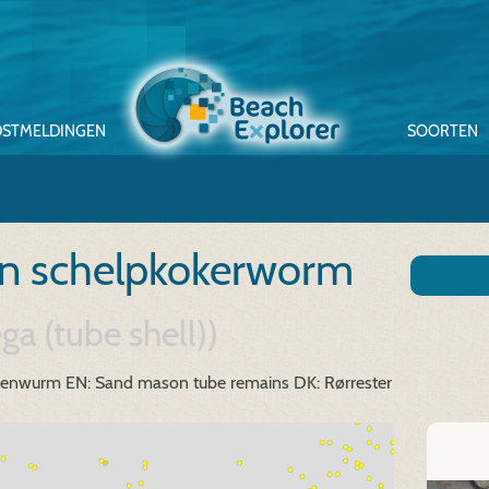
STMELDINGEN
SOORTEN
en schelpkokerworm
ga (tube shell))
renwurm
EN: Sand mason tube remains
DK: Rørrester