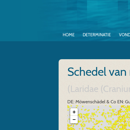
HOME
DETERMINATIE
VOND
Schedel va
(Laridae (Crani
DE: Möwenschädel & Co
EN: Gu
+
−