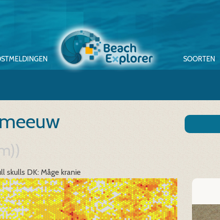
STMELDINGEN
SOORTEN
n meeuw
um))
ll skulls
DK: Måge kranie