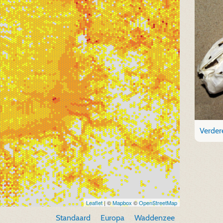
Verdere
Leaflet
| ©
Mapbox
©
OpenStreetMap
Standaard
Europa
Waddenzee