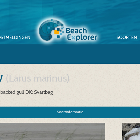
STMELDINGEN
SOORTEN
w
(Larus marinus)
-backed gull
DK: Svartbag
Soortinformatie