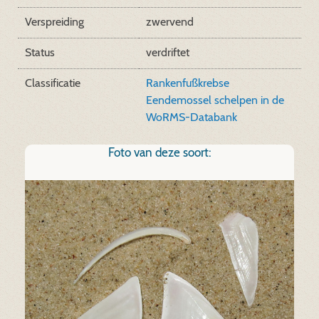
Verspreiding
zwervend
Status
verdriftet
Classificatie
Rankenfußkrebse
Eendemossel schelpen in de
WoRMS-Databank
Foto van deze soort: