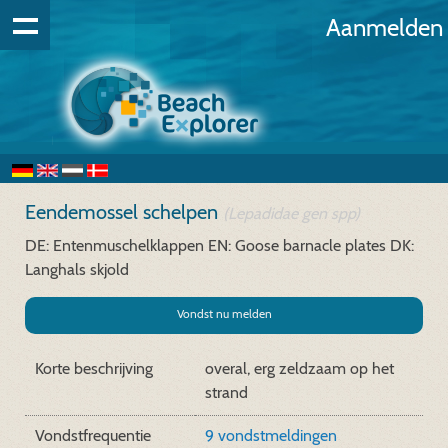
Aanmelden
Eendemossel schelpen
(Lepadidae gen spp)
DE: Entenmuschelklappen
EN: Goose barnacle plates
DK:
Langhals skjold
Vondst nu melden
Korte beschrijving
overal, erg zeldzaam op het
strand
Vondstfrequentie
9 vondstmeldingen