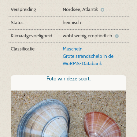
Verspreiding
Nordsee, Atlantik
Status
heimisch
Klimaatgevoeligheid
wohl wenig empfindlich
Classificatie
Muscheln
Grote strandschelp in de
WoRMS-Databank
Foto van deze soort: