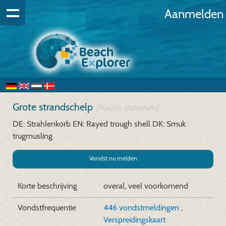
Aanmelden
Grote strandschelp
(Mactra stultorum)
DE: Strahlenkorb
EN: Rayed trough shell
DK: Smuk
trugmusling
Vondst nu melden
Korte beschrijving
overal, veel voorkomend
Vondstfrequentie
446 vondstmeldingen
,
Verspreidingskaart