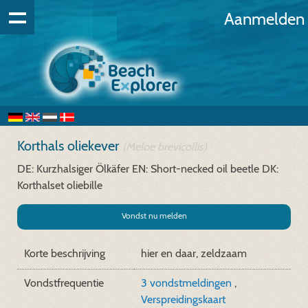
Aanmelden
Korthals oliekever
(Meloe brevicollis)
DE: Kurzhalsiger Ölkäfer
EN: Short-necked oil beetle
DK:
Korthalset oliebille
Vondst nu melden
Korte beschrijving
hier en daar, zeldzaam
Vondstfrequentie
3 vondstmeldingen
,
Verspreidingskaart