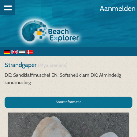
Aanmelden
Strandgaper
(Mya arenaria)
DE: Sandklaffmuschel
EN: Softshell clam
DK: Almindelig
sandmusling
Soortinformatie