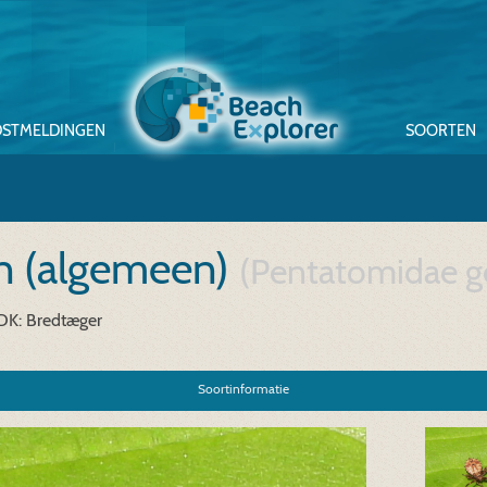
STMELDINGEN
SOORTEN
n (algemeen)
(Pentatomidae g
DK: Bredtæger
Soortinformatie