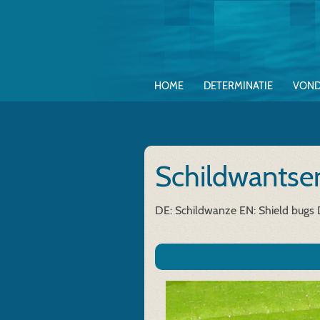
HOME
DETERMINATIE
VOND
Schildwantse
DE: Schildwanze
EN: Shield bugs