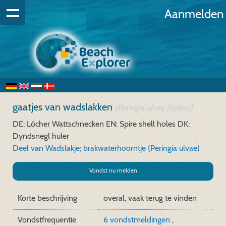
Aanmelden
gaatjes van wadslakken
(Peringia ulvae (holes))
DE: Löcher Wattschnecken
EN: Spire shell holes
DK:
Dyndsnegl huler
Deel van Wadslakje; brakwaterhoorntje (Peringia ulvae)
Vondst nu melden
Korte beschrijving
overal, vaak terug te vinden
Vondstfrequentie
6 vondstmeldingen
,