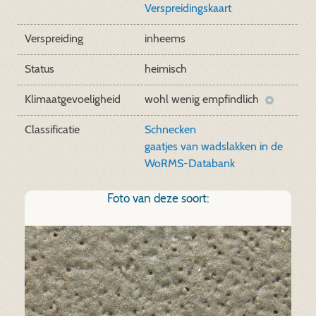
Verspreidingskaart
Verspreiding
inheems
Status
heimisch
Klimaatgevoeligheid
wohl wenig empfindlich
Classificatie
Schnecken
gaatjes van wadslakken in de
WoRMS-Databank
Foto van deze soort: