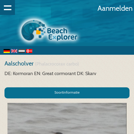
Aanmelden
Aalscholver
(Phalacrocorax carbo)
DE: Kormoran
EN: Great cormorant
DK: Skarv
Soortinformatie