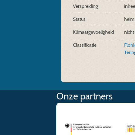
Verspreiding
inhe
Status
heim
Klimaatgevoeligheid
nicht
Classificatie
Floh
Terin
Onze partners