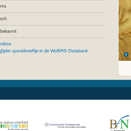
ems
isch
 bekannt
krebse
glijder spookkreeftje in de WoRMS-Databank