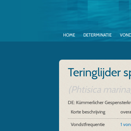
HOME
DETERMINATIE
VOND
Teringlijder 
(Phtisica marina
DE: Kümmerlicher Gespensterk
Korte beschrijving
overa
Vondstfrequentie
1 vo