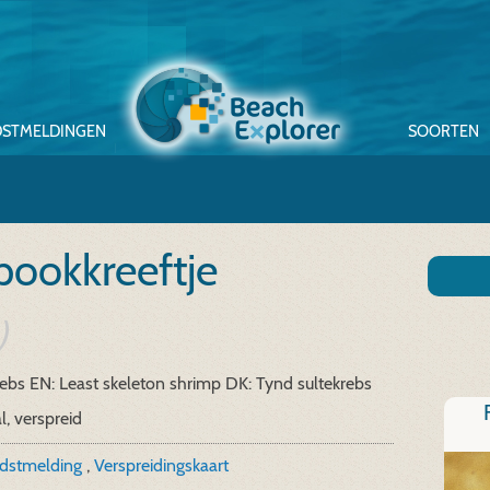
STMELDINGEN
SOORTEN
spookkreeftje
)
rebs
EN: Least skeleton shrimp
DK: Tynd sultekrebs
l, verspreid
ndstmelding
,
Verspreidingskaart