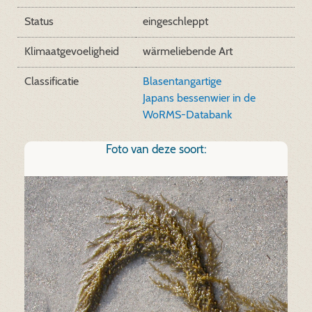
Status
eingeschleppt
Klimaatgevoeligheid
wärmeliebende Art
Classificatie
Blasentangartige
Japans bessenwier in de
WoRMS-Databank
Foto van deze soort: