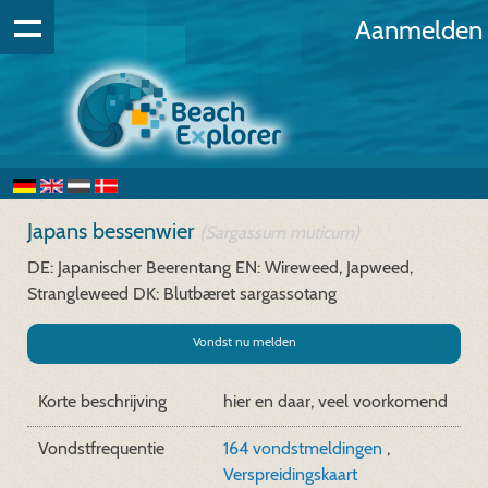
Aanmelden
Japans bessenwier
(Sargassum muticum)
DE: Japanischer Beerentang
EN: Wireweed, Japweed,
Strangleweed
DK: Blutbæret sargassotang
Vondst nu melden
Korte beschrijving
hier en daar, veel voorkomend
Vondstfrequentie
164 vondstmeldingen
,
Verspreidingskaart