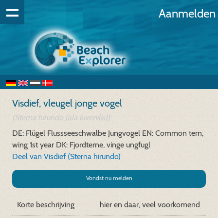
Aanmelden
Visdief, vleugel jonge vogel
(Sterna hirundo (ala iuvenilis))
DE: Flügel Flussseeschwalbe Jungvogel
EN: Common tern,
wing 1st year
DK: Fjordterne, vinge ungfugl
Deel van Visdief (Sterna hirundo)
Vondst nu melden
Korte beschrijving
hier en daar, veel voorkomend