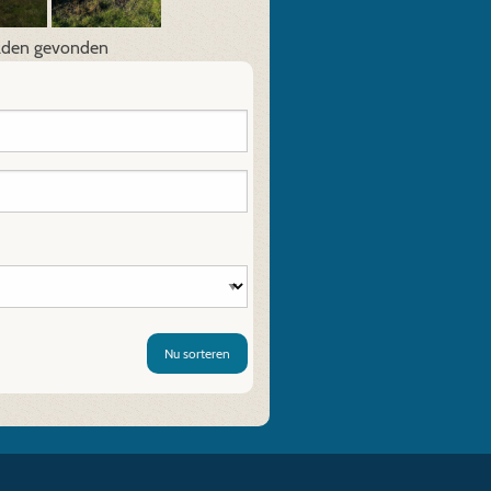
lden gevonden
Nu sorteren