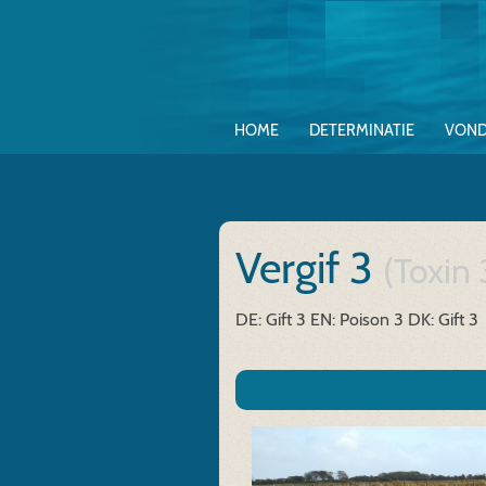
HOME
DETERMINATIE
VOND
Vergif 3
(Toxin 
DE: Gift 3
EN: Poison 3
DK: Gift 3