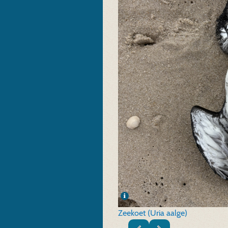
Zeekoet (Uria aalge)