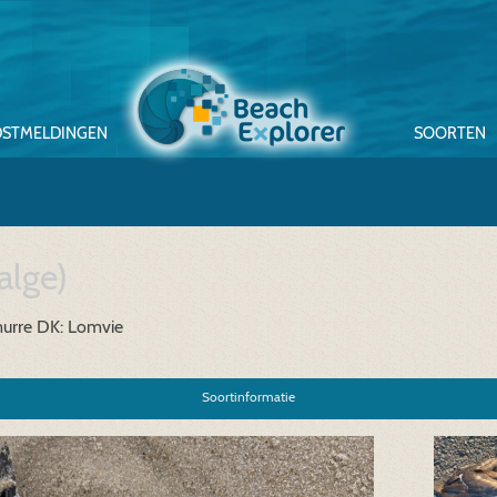
STMELDINGEN
SOORTEN
alge)
urre
DK: Lomvie
Soortinformatie