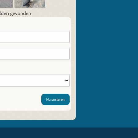
lden gevonden
Nu sorteren