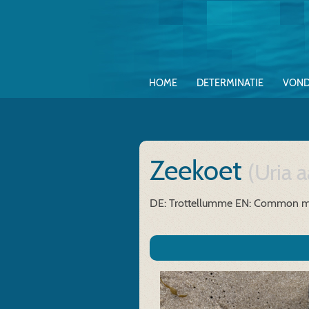
HOME
DETERMINATIE
VOND
Zeekoet
(Uria a
DE: Trottellumme
EN: Common m