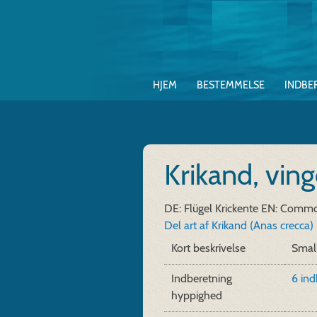
HJEM
BESTEMMELSE
INDBE
Krikand, vin
DE: Flügel Krickente
EN: Common
Del art af Krikand (Anas crecca)
Kort beskrivelse
Small
Indberetning
6 ind
hyppighed