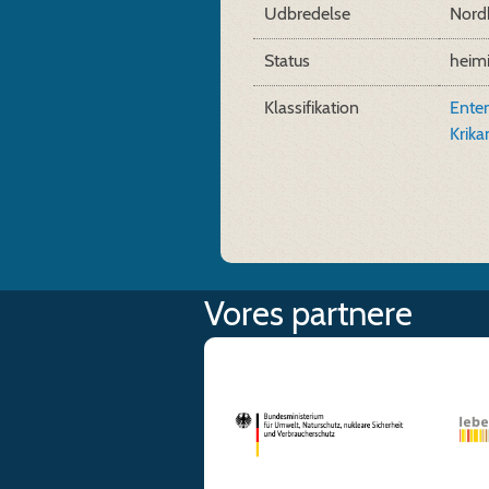
Udbredelse
Nord
Status
heim
Klassifikation
Ente
Krik
Vores partnere