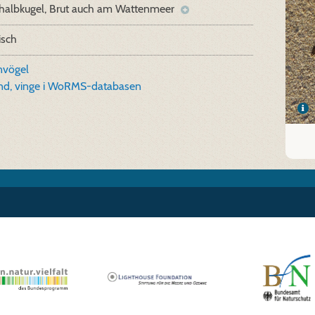
halbkugel, Brut auch am Wattenmeer
isch
nvögel
and, vinge i WoRMS-databasen