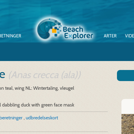
RETNINGER
ARTER
VID
ge
(Anas crecca (ala))
 teal, wing
NL: Wintertaling, vleugel
 dabbling duck with green face mask
beretninger
,
udbredelseskort