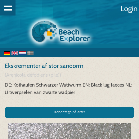
Login
Ekskrementer af stor sandorm
(Arenicola defodiens (pile))
DE: Kothaufen Schwarzer Wattwurm
EN: Black lug faeces
NL:
Uitwerpselen van zwarte wadpier
Kendetegn på arter