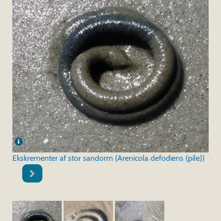
Ekskrementer af stor sandorm (Arenicola defodiens (pile))