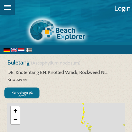
Login
Buletang
(Ascophyllum nodosum)
DE: Knotentang
EN: Knotted Wrack, Rockweed
NL:
Knotswier
Kendetegn på
arter
+
−