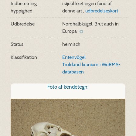
Indberetning
i øjeblikket ingen fund af
hyppighed
denne art ,
udbredelseskort
Udbredelse
Nordhalbkugel, Brut auch in
Europa
Status
heimisch
Klassifikation
Entenvögel
Troldand kranium i WoRMS-
databasen
Foto af kendetegn: