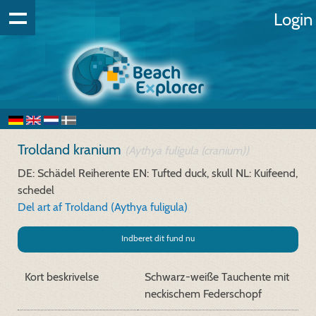
Login
Troldand kranium
(Aythya fuligula (cranium))
DE: Schädel Reiherente
EN: Tufted duck, skull
NL: Kuifeend,
schedel
Del art af Troldand (Aythya fuligula)
Indberet dit fund nu
Kort beskrivelse
Schwarz-weiße Tauchente mit
neckischem Federschopf