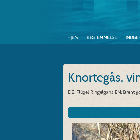
HJEM
BESTEMMELSE
INDBE
Knortegås, v
DE: Flügel Ringelgans
EN: Brent go