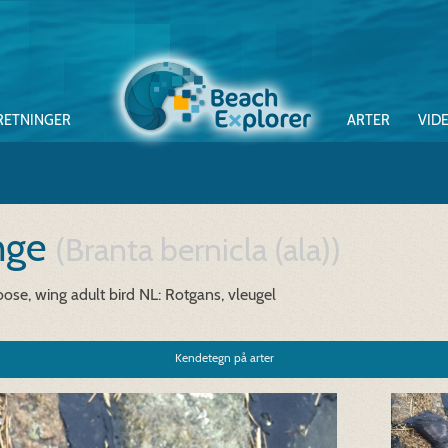
RETNINGER
ARTER
VID
inge
(Branta bernicla (ala))
ose, wing adult bird
NL: Rotgans, vleugel
Kendetegn på arter