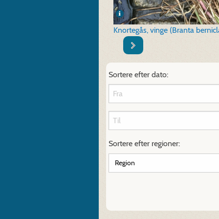
Knortegås, vinge (Branta bernicla
Sortere efter dato:
Sortere efter regioner: