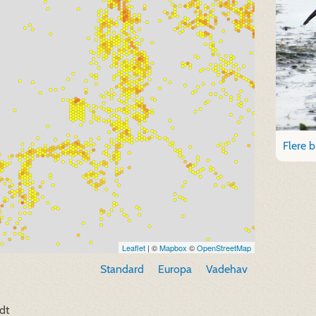
Flere b
Leaflet
| ©
Mapbox
©
OpenStreetMap
Standard
Europa
Vadehav
dt