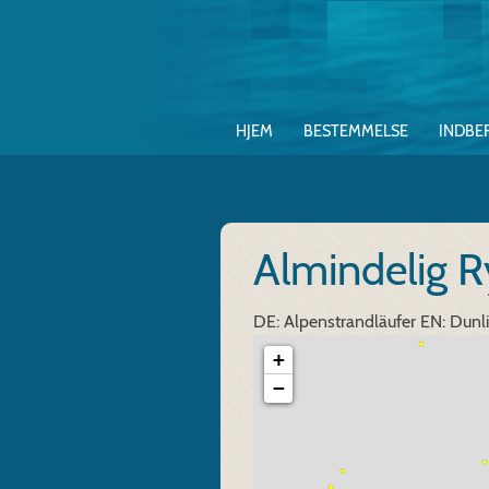
HJEM
BESTEMMELSE
INDBE
Almindelig R
DE: Alpenstrandläufer
EN: Dunl
+
−