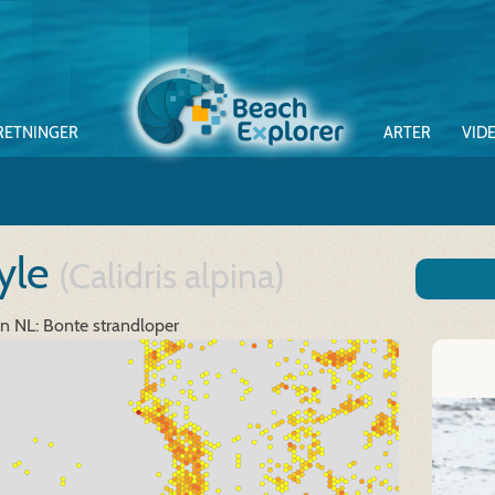
RETNINGER
ARTER
VID
yle
(Calidris alpina)
in
NL: Bonte strandloper