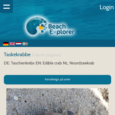
Login
Taskekrabbe
(Cancer pagurus)
DE: Taschenkrebs
EN: Edible crab
NL: Noordzeekrab
Kendetegn på arter