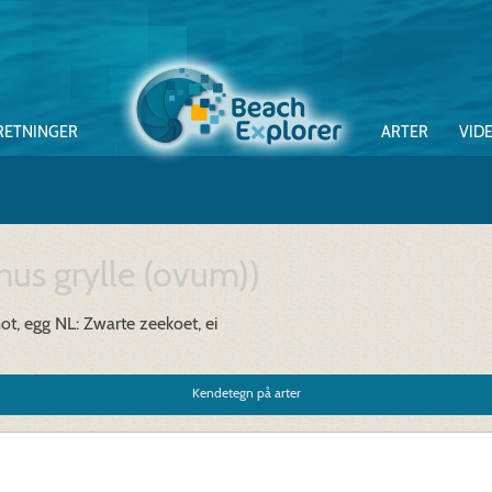
RETNINGER
ARTER
VID
us grylle (ovum))
ot, egg
NL: Zwarte zeekoet, ei
Kendetegn på arter