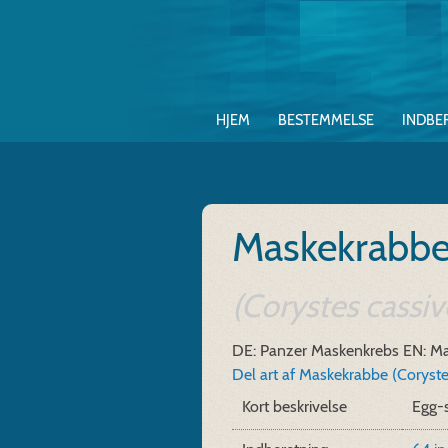
HJEM
BESTEMMELSE
INDBE
Maskekrabbe 
(Corystes cassi
DE: Panzer Maskenkrebs
EN: M
Del art af Maskekrabbe (Coryste
Kort beskrivelse
Egg-s