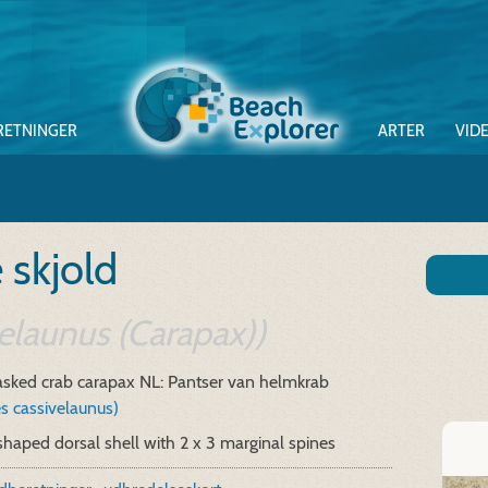
RETNINGER
ARTER
VID
skjold
velaunus (Carapax))
asked crab carapax
NL: Pantser van helmkrab
s cassivelaunus)
haped dorsal shell with 2 x 3 marginal spines