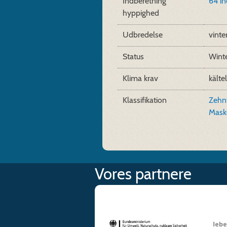
Indberetning
64 i
hyppighed
Udbredelse
vinte
Status
Wint
Klima krav
kälte
Klassifikation
Zehn
Mask
Vores partnere