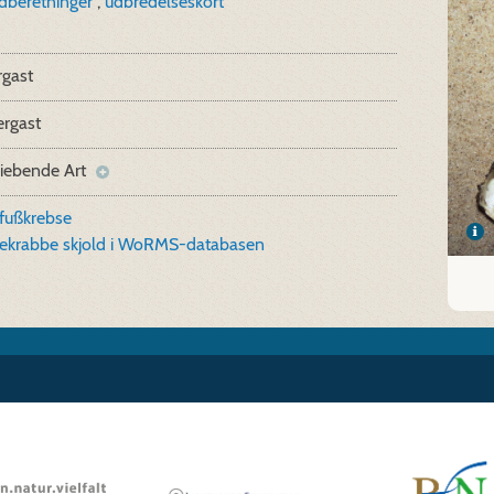
ndberetninger
,
udbredelseskort
rgast
ergast
liebende Art
fußkrebse
ekrabbe skjold i WoRMS-databasen