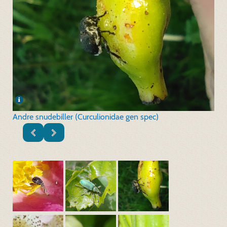
Andre snudebiller (Curculionidae gen spec)