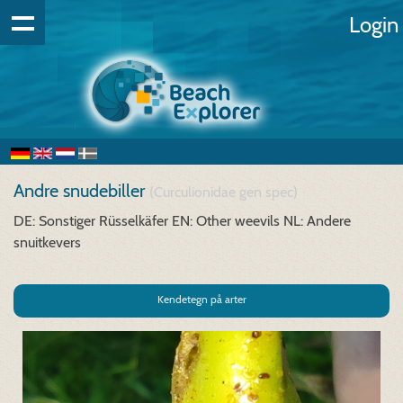
Login
Andre snudebiller
(Curculionidae gen spec)
DE: Sonstiger Rüsselkäfer
EN: Other weevils
NL: Andere
snuitkevers
Kendetegn på arter