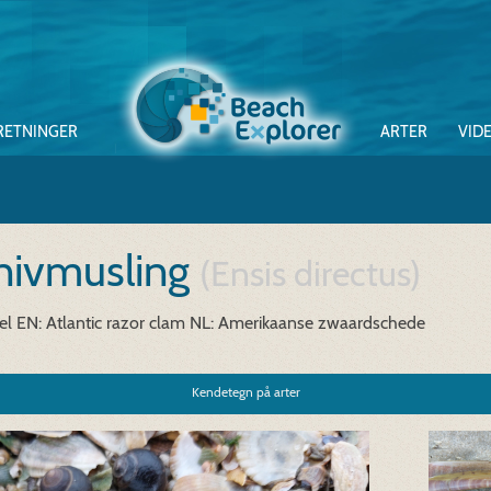
RETNINGER
ARTER
VID
nivmusling
(Ensis directus)
el
EN: Atlantic razor clam
NL: Amerikaanse zwaardschede
Kendetegn på arter