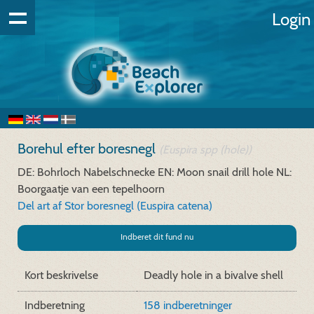
Login
Borehul efter boresnegl
(Euspira spp (hole))
DE: Bohrloch Nabelschnecke
EN: Moon snail drill hole
NL:
Boorgaatje van een tepelhoorn
Del art af Stor boresnegl (Euspira catena)
Indberet dit fund nu
Kort beskrivelse
Deadly hole in a bivalve shell
Indberetning
158 indberetninger