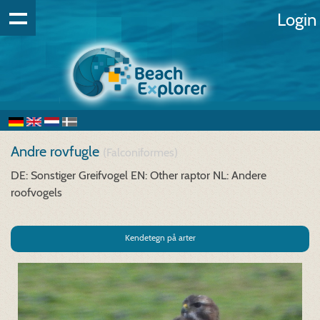
Login
Andre rovfugle
(Falconiformes)
DE: Sonstiger Greifvogel
EN: Other raptor
NL: Andere
roofvogels
Kendetegn på arter