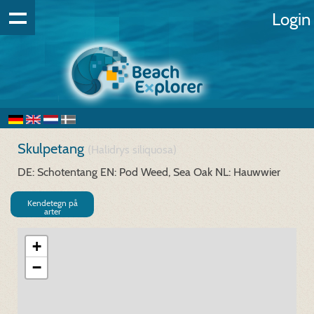
Login
Skulpetang
(Halidrys siliquosa)
DE: Schotentang
EN: Pod Weed, Sea Oak
NL: Hauwwier
Kendetegn på
arter
+
−