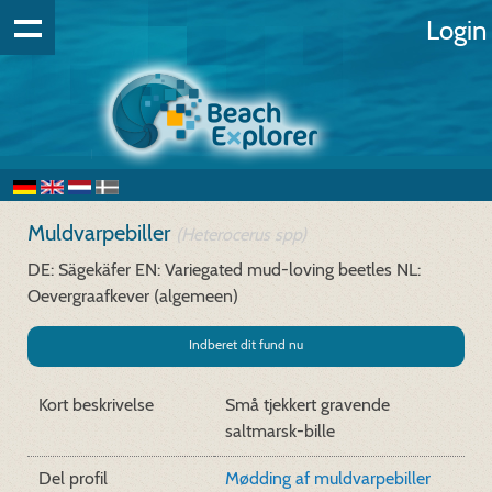
Login
Muldvarpebiller
(Heterocerus spp)
DE: Sägekäfer
EN: Variegated mud-loving beetles
NL:
Oevergraafkever (algemeen)
Indberet dit fund nu
Kort beskrivelse
Små tjekkert gravende
saltmarsk-bille
Del profil
Mødding af muldvarpebiller