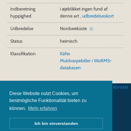
Indberetning
i øjeblikket ingen fund af
hyppighed
denne art ,
udbredelseskort
Udbredelse
Nordseeküste
Status
heimisch
Klassifikation
Käfer
Muldvarpebiller i WoRMS-
databasen
Betingelser
|
Databeskyttelse
|
Impressum
|
Kontakt
Diese Website nutzt Cookies, um
bestmögliche Funktionalität bieten zu
können.
Mehr erfahren
Ich bin einverstanden