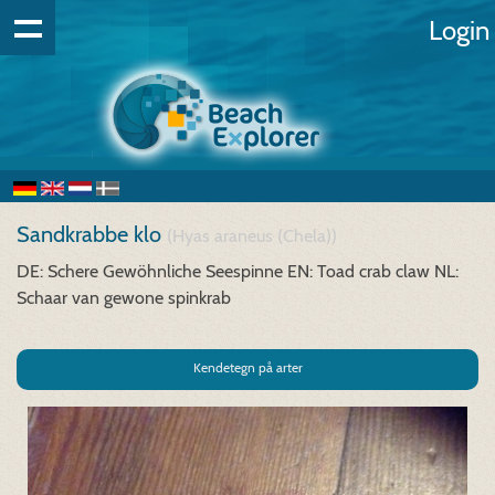
Login
Sandkrabbe klo
(Hyas araneus (Chela))
DE: Schere Gewöhnliche Seespinne
EN: Toad crab claw
NL:
Schaar van gewone spinkrab
Kendetegn på arter