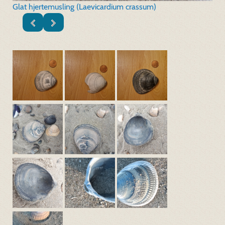
Glat hjertemusling (Laevicardium crassum)