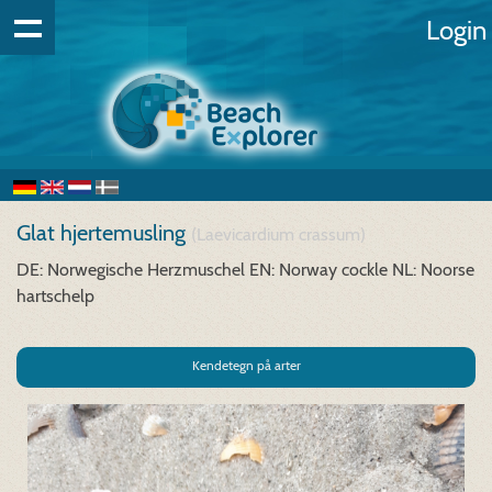
Login
Glat hjertemusling
(Laevicardium crassum)
DE: Norwegische Herzmuschel
EN: Norway cockle
NL: Noorse
hartschelp
Kendetegn på arter