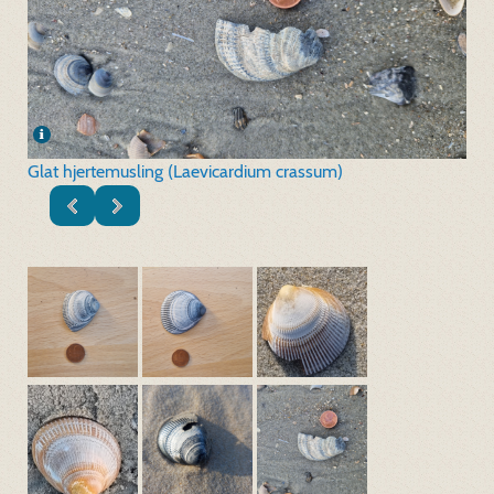
Glat hjertemusling (Laevicardium crassum)