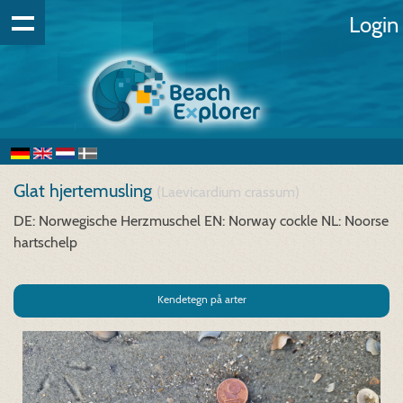
Login
Glat hjertemusling
(Laevicardium crassum)
DE: Norwegische Herzmuschel
EN: Norway cockle
NL: Noorse
hartschelp
Kendetegn på arter